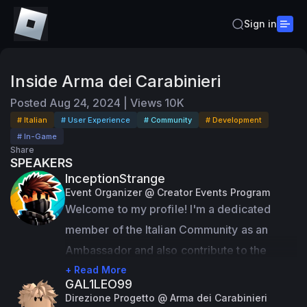
Sign in
Inside Arma dei Carabinieri
Posted
Aug 24, 2024
|
Views
10K
# Italian
# User Experience
# Community
# Development
# In-Game
Share
SPEAKERS
InceptionStrange
Event Organizer @ Creator Events Program
Welcome to my profile! I'm a dedicated 
member of the Italian Community as an 
Ambassador and also contribute to the 
Community Feedback Program. On top of 
+ Read More
GAL1LEO99
that, I take on the role of a Official Event 
Direzione Progetto @ Arma dei Carabinieri