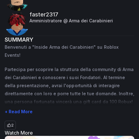
Organizer.
faster2317
Despite these roles, I'm just an ordinary guy 
Amministratore @ Arma dei Carabinieri
with a passion for programming and 
development, particularly on the Roblox 
SUMMARY
platform. I'm proficient in several 
Benvenuti a "Inside Arma dei Carabinieri" su Roblox
programming languages including LUA, 
Events!
Javascript, and Python.
Partecipa per scoprire la struttura della community di Arma
dei Carabinieri e conoscere i suoi Fondatori. Al termine
della presentazione, avrai l'opportunità di interagire
direttamente con loro e porre tutte le tue domande. Inoltre,
una persona fortunata vincerà una gift card da 100 Robux!
+ Read More
2
Watch More