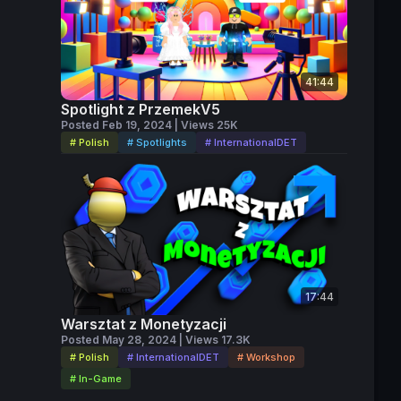
41:44
Spotlight z PrzemekV5
Posted Feb 19, 2024 | Views 25K
# Polish
# Spotlights
# InternationalDET
17:44
Warsztat z Monetyzacji
Posted May 28, 2024 | Views 17.3K
# Polish
# InternationalDET
# Workshop
# In-Game