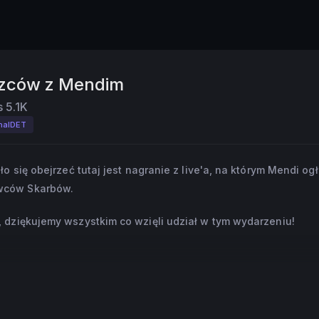
ęzców z Mendim
s
5.1K
onalDET
o się obejrzeć tutaj jest nagranie z live'a, na którym Mendi og
wców Skarbów.
 dziękujemy wszystkim co wzięli udział w tym wydarzeniu!