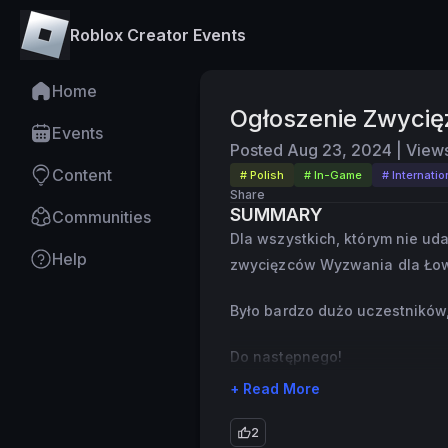
Roblox Creator Events
Home
Ogłoszenie Zwyci
Events
Posted
Aug 23, 2024
|
View
Content
# Polish
# In-Game
# Internati
Share
SUMMARY
Communities
Dla wszystkich, którym nie udał
Help
zwycięzców Wyzwania dla Ło
Było bardzo dużo uczestników,
Do następnego!
+ Read More
2